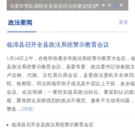
马爱军带队调研全县基层司法所建设情况
临漳法院集中观看党的二十大开幕式
临漳县政法委组织召开人民群众安全感满意度工作调度会
临漳法院召开理论中心组（扩大）会全面贯彻落实党的二十大精神
临漳县召开群众安全感和政法队伍人民群众满意度提升调度会
政法要闻
更多
临漳县召开全县政法系统警示教育会议
1月24日上午，在收听收看全市政法系统警示教育大会后，
县政法系统警示教育会议。县委常委、政法委书记张春国主
卢志林、代路、古红英出席会议，县委政法委机关全体同
院、检察院、司法局领导班子成员及中层以上干部，各乡镇
会议。会议强调：一要切实提高政治站位。要深刻认识政
题，聚焦群众反映强烈的执法不规范、服务不主动等问题，
整改...
[详细]
临漳县召开全县政法系统警示教育会议