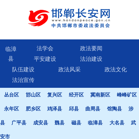
法学会
政法要闻
临漳
县
平安建设
法治建设
队伍建设
政法风采
政法文化
法治宣传
丛台区
邯山区
复兴区
经开区
冀南新区
峰峰矿区
永年区
肥乡区
鸡泽县
邱县
曲周县
馆陶县
涉
县
广平县
成安县
魏县
磁县
临漳县
大名县
武
安市