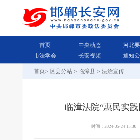
首页
中央动态
河北要
市法学会
长安视频
通知公
首页
>
区县分站
>
临漳县
>
法治宣传
临漳法院“惠民实践
时间：2024-05-24 15:30