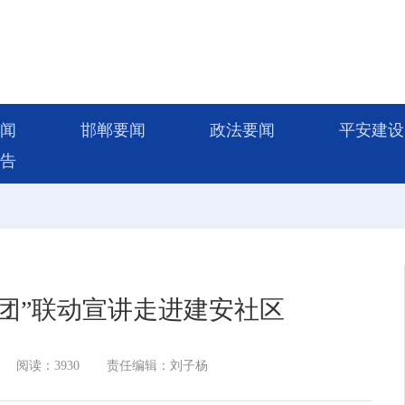
闻
邯郸要闻
政法要闻
平安建设
告
团”联动宣讲走进建安社区
阅读：3930
责任编辑：刘子杨