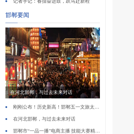
记者手记：春擂奋进鼓，跃马赴新程
邯郸要闻
在河北邯郸，与过去未来对话
刚刚公布！历史新高！邯郸五一文旅太火爆！
在河北邯郸，与过去未来对话
邯郸市“一品一播”电商主播 技能大赛精彩开赛