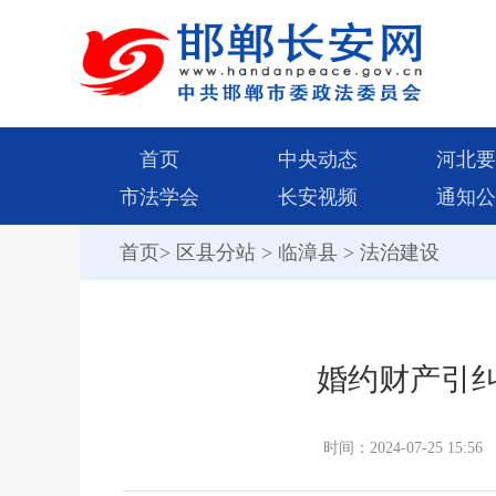
首页
中央动态
河北要
市法学会
长安视频
通知公
首页
>
区县分站
>
临漳县
>
法治建设
婚约财产引纠
时间：2024-07-25 15:56