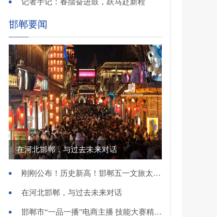
记者手记：春擂奋进鼓，跃马赴新程
邯郸要闻
在河北邯郸，与过去未来对话
刚刚公布！历史新高！邯郸五一文旅太火爆！
在河北邯郸，与过去未来对话
邯郸市“一品一播”电商主播 技能大赛精彩开赛