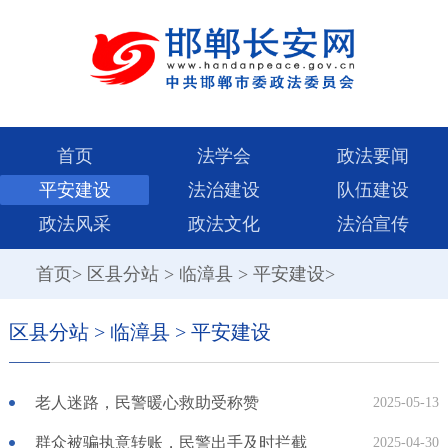
首页
法学会
政法要闻
平安建设
法治建设
队伍建设
政法风采
政法文化
法治宣传
首页
>
区县分站
>
临漳县
>
平安建设
>
区县分站
>
临漳县
>
平安建设
老人迷路，民警暖心救助受称赞
2025-05-13
群众被骗执意转账，民警出手及时拦截
2025-04-30