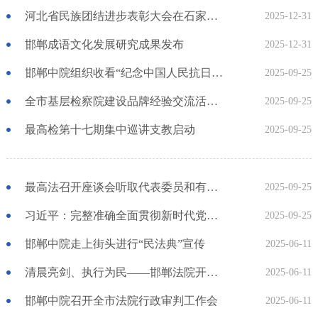
河北省民族团结进步表彰大会在石家庄举行
2025-12-31
邯郸成语文化发展研究成果发布
2025-12-31
邯郸中院组织收看“纪念中国人民抗日战争暨世界反法西斯战争胜利80周年大会”主题活动
2025-09-25
全市基层检察院建设品牌经验交流活动成功举办
2025-09-25
最高检第十七期集中巡讲支教启动
2025-09-25
最高法召开座谈会听取代表委员和有关单位对海事审判工作的意见建议
2025-09-25
习近平：完整准确全面贯彻新时代党的治疆方略 努力建设团结和谐、繁荣富裕、文明进步、安居乐业、生态良好的社会主义现代化新疆
2025-09-25
邯郸中院走上街头进行“民法典”宣传
2025-06-11
清晨亮剑、执行为民——邯郸法院开展"拉网式"集中执行统一行动
2025-06-11
邯郸中院召开全市法院行政审判工作会
2025-06-11