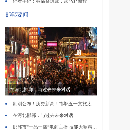
记者手记：春擂奋进鼓，跃马赴新程
邯郸要闻
在河北邯郸，与过去未来对话
刚刚公布！历史新高！邯郸五一文旅太火爆！
在河北邯郸，与过去未来对话
邯郸市“一品一播”电商主播 技能大赛精彩开赛