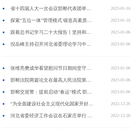
省十四届人大一次会议邯郸代表团举行全体会议 推选张维亮为代表团团长
2023-01-16
探索“五位一体”管理模式 锻造高素质政法队伍
2023-01-16
跟着总书记学习二十大报告丨坚持和发展中国特色社会主义不动摇
2023-01-06
倪岳峰主持召开河北省委理论学习中心组学习会
2023-01-06
张维亮樊成华看望慰问节日期间坚守一线干部职工并向全市广大医务人员致以崇高敬意
2023-01-06
邯郸法院两篇论文在最高人民法院第三届人民法庭高质量发展论坛征文中获奖
2023-01-06
邯郸交巡警：提前启动“春运”模式 邯郸市交巡警全力保障群众平安有序出行
2023-01-06
“为全面建设社会主义现代化国家开好局起好步” ——2022年中央经济工作会议侧记
2022-12-26
河北省委经济工作会议在石家庄举行 倪岳峰讲话
2022-12-26