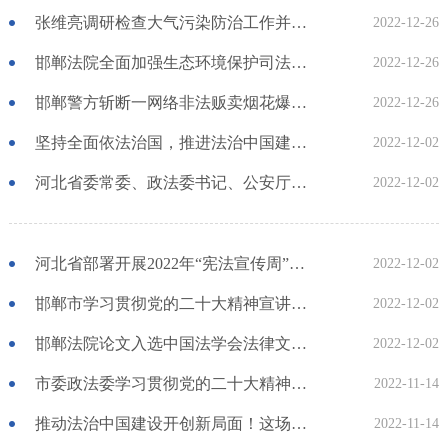
张维亮调研检查大气污染防治工作并主持召开专题调度会议 樊成华参加
2022-12-26
邯郸法院全面加强生态环境保护司法协作的经验做法入选全省法院2022年度服务保障京津冀协同发展典型事例
2022-12-26
邯郸警方斩断一网络非法贩卖烟花爆竹链条
2022-12-26
坚持全面依法治国，推进法治中国建设——各地贯彻落实 党的二十大精神推动全面依法治国观察
2022-12-02
河北省委常委、政法委书记、公安厅厅长董晓宇：学思用贯通 知信行统一 坚决筑牢拱卫首都安全的“护城河”
2022-12-02
河北省部署开展2022年“宪法宣传周”宣传活动
2022-12-02
邯郸市学习贯彻党的二十大精神宣讲报告会举行
2022-12-02
邯郸法院论文入选中国法学会法律文书学研究会2022年学术年会论文集
2022-12-02
市委政法委学习贯彻党的二十大精神第一阶段情况
2022-11-14
推动法治中国建设开创新局面！这场记者招待会，还有这些重磅消息……
2022-11-14