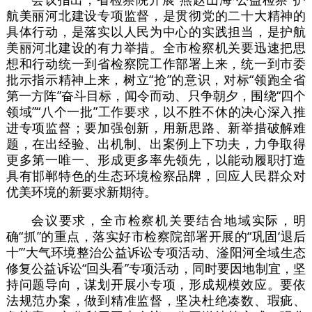
航美丽河北建设专项监督，是贯彻党的二十大精神的
具体行动，是落实以人民为中心的实践担当，是护航
美丽河北建设的有力举措。全市检察机关要迅速把思
想和行动统一到省检察院工作部署上来，统一到市委
批示指示精神上来，树立“抢”的意识，对标“领跑全省
第一方阵”奋斗目标，闻令而动、只争朝夕，围绕“四个
领域”“八个一批”工作要求，以不胜不休的决心深入推
进专项监督；要加强创新，用新思路、新举措破解难
题，在出经验、出机制、出案例上下功夫，力争取得
更多第一唯一、形成更多率先领先，以能动履职打造
具有邯郸特色的生态环境检察品牌，回应人民群众对
优美环境的新要求新期待。
会议要求，全市检察机关要结合地域实际，明
确“抓”的重点，落实好市检察院部署开展的“巩固‘退后
十’”大气环境整治公益诉讼专项活动、滏阳河全域生态
修复公益诉讼“回头看”专项活动，同时要因地制宜，坚
持问题导向，谋划开展小专项，形成规模效应。要依
法规范办案，做到精准监督，坚决杜绝凑数、瑕疵、