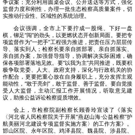
争议案；充分利用圆桌会议、公开送达等方式，强化
监督力度和刚性，办理一批生态检察高质量案件，切
实推动行业性、区域性的系统治理。
会议强调，全市上下要拧成一股绳、下好一盘
棋，铆足“闯”的劲头，以更燃状态开创新局面。要把专
项监督作为“一把手”工程强力推进，把责任压力层层传
导、落实到人；检察长要亲自抓部署、亲自抓落实、
亲自抓办案，加强督导指导，协调解决实际困难，确
保各项部署落地见效。要“以我为主”共同推进，既要积
极争取党委、人大、政府支持，深化与行政机关的协
作配合，更要把重心放在自身履职上，充分发挥主观
能动性，“敢于亮剑”，敢于监督、善于监督。要自觉接
受人大监督，主动汇报工作开展情况，听取意见建
议，助推公益诉讼检察提质增效。
会上，市检察院副检察长顾香玲宣读了《落实
〈河北省人民检察院关于开展“燕赵山海·公益检察”护
航美丽河北建设专项监督实施方案〉的工作方案》。
邯山区院、永年区院、鸡泽县院、魏县院、涉县院、