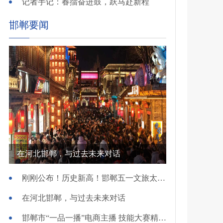
记者手记：春擂奋进鼓，跃马赴新程
邯郸要闻
在河北邯郸，与过去未来对话
刚刚公布！历史新高！邯郸五一文旅太火爆！
在河北邯郸，与过去未来对话
邯郸市“一品一播”电商主播 技能大赛精彩开赛