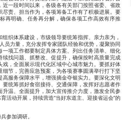
，近一段时间以来，各级各有关部门按照省委、省政
职尽责、担当作为，各项筹备工作有了积极进展。要
标再明确、任务再分解，确保各项工作高效有序推
和组织体系建设，市级领导要统筹指挥、亲力亲为，
实人员力量，充分发挥专家团队经验和优势，凝聚协同
每一项工作都要制定具体方案、列出任务清单、细化
持续找问题、抓整改、促提升，确保按时高质量完成
头戏，全面展示现代化区域中心城市魅力。要抓好体
重细节，完善应急预案，为各项赛事圆满举行打下坚
提高服务保障水平，增强摘金夺银实力。要深化文明
。要统筹抓好食宿接待、交通保障，发挥好志愿者作
面升温、全面提升，加大宣传推介力度，激发全民参
育活动开展，持续营造“当好东道主、迎接省运会”的
禄兵参加调研。