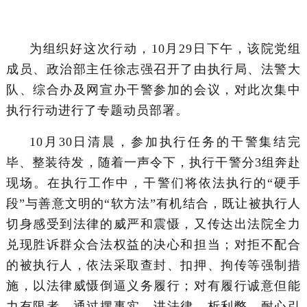
为组织好这次行动，10月29日下午，该院党组
成员、政治部主任徐志强召开了由执行局、法警大
队、综合办及网宣办干警参加的会议，对此次集中
执行行动进行了专题动员部署。
10月30日清晨，参加执行任务的干警集结完
毕、整装待发，随着一声令下，执行干警分3组奔赴
现场。在执行工作中，干警们将依法执行的“硬手
段”与善意文明的“软方法”有机结合，既让被执行人
切身感受到法律的威严和震慑，又传达出法院全力
兑现胜诉群众合法权益的决心和担当；对拒不配合
的被执行人，依法采取查封、扣押、拘传等强制措
施，以法律威慑倒逼义务履行；对有履行诚意但能
力有限者，通过摆事实、讲法律、析利弊，耐心引