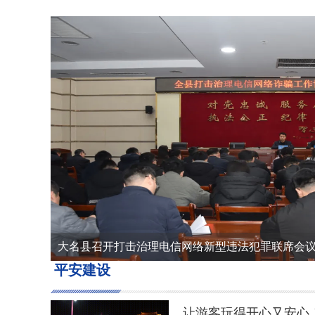
大名：“民警忙碌的身影让我们安心”
平安建设
大名县召开打击治理电信网络新型违法犯罪联席会
大名公安开展清明祭奠英烈活动
大名公安智能警务场景应用培训圆满举行
让游客玩得开心又安心！大名公安擦亮景区平安底
让游客玩得开心又安心！