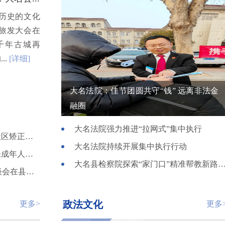
历史的文化
旅发大会在
千年古城再
..
[详细]
大名法院：佳节团圆共守“钱” 远离非法金
融圈
大名法院强力推进“拉网式”集中执行
大名县司法局召开平安建设工作会议暨春节期间社区矫正安置帮教重点工作安排部署会
大名法院持续开展集中执行行动
娱乐场所请注意！——大名县人民检察院开展涉未成年人重点行业专项治理活动
大名县检察院探索“家门口”精准帮教新路径 助三名涉罪未成年
聚合力 谋“未”来——大名县未成年人保护工作座谈会在县检察院召开
政法文化
更多>
更多