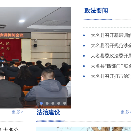
政法要闻
大名县召开基层调
大名县召开规范涉
大名县委政法委开展
大名县“四部门” 
大名县召开打击治
法治建设
更多>
更多
议
色
大名公...