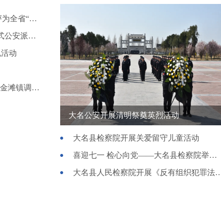
大名县“企无忧”阳光执法监督平台 被省委政法委评为全省“全面深化政法改革试点”
祝贺！大名县公安局大名镇派出所荣膺市级“枫桥式公安派出所”
祝活动
“管事的好把式”——记河北省金牌调解员、大名县金滩镇调委会主任郭利军
大名公安开展清明祭奠英烈活动
大名县检察院开展关爱留守儿童活动
喜迎七一 检心向党——大名县检察院举行七一主题党日活动
大名县人民检察院开展《反有组织犯罪