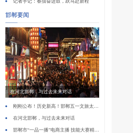
记者手记：春擂奋进鼓，跃马赴新程
邯郸要闻
在河北邯郸，与过去未来对话
刚刚公布！历史新高！邯郸五一文旅太火爆！
在河北邯郸，与过去未来对话
邯郸市“一品一播”电商主播 技能大赛精彩开赛