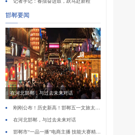
记者手记：春擂奋进鼓，跃马赴新程
邯郸要闻
在河北邯郸，与过去未来对话
刚刚公布！历史新高！邯郸五一文旅太火爆！
在河北邯郸，与过去未来对话
邯郸市“一品一播”电商主播 技能大赛精彩开赛