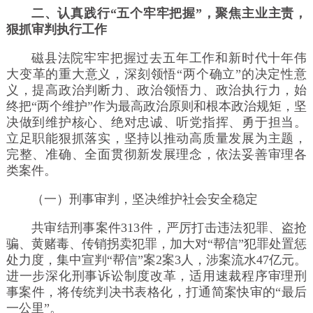
二、认真践行“五个牢牢把握”，聚焦主业主责，
狠抓审判执行工作
磁县法院牢牢把握过去五年工作和新时代十年伟
大变革的重大意义，深刻领悟“两个确立”的决定性意
义，提高政治判断力、政治领悟力、政治执行力，始
终把“两个维护”作为最高政治原则和根本政治规矩，坚
决做到维护核心、绝对忠诚、听党指挥、勇于担当。
立足职能狠抓落实，坚持以推动高质量发展为主题，
完整、准确、全面贯彻新发展理念，依法妥善审理各
类案件。
（一）刑事审判，坚决维护社会安全稳定
共审结刑事案件313件，严厉打击违法犯罪、盗抢
骗、黄赌毒、传销拐卖犯罪，加大对“帮信”犯罪处置惩
处力度，集中宣判“帮信”案2案3人，涉案流水47亿元。
进一步深化刑事诉讼制度改革，适用速裁程序审理刑
事案件，将传统判决书表格化，打通简案快审的“最后
一公里”。