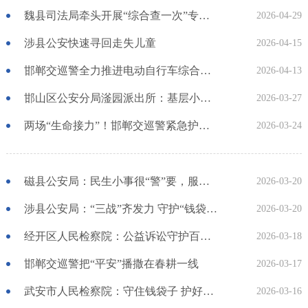
魏县司法局牵头开展“综合查一次”专项行动
2026-04-29
涉县公安快速寻回走失儿童
2026-04-15
邯郸交巡警全力推进电动自行车综合治理
2026-04-13
邯山区公安分局滏园派出所：基层小事暖人心 群众小事零懈怠
2026-03-27
两场“生命接力”！邯郸交巡警紧急护送为生命抢时间
2026-03-24
磁县公安局：民生小事很“警”要，服务群众暖民心
2026-03-20
涉县公安局：“三战”齐发力 守护“钱袋子”
2026-03-20
经开区人民检察院：公益诉讼守护百姓舌尖上的安全
2026-03-18
邯郸交巡警把“平安”播撒在春耕一线
2026-03-17
武安市人民检察院：守住钱袋子 护好幸福家
2026-03-16