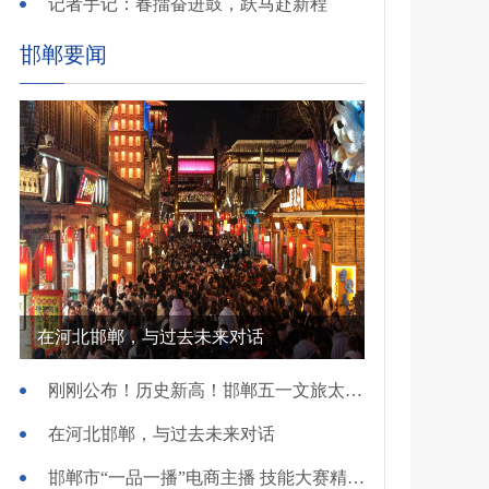
记者手记：春擂奋进鼓，跃马赴新程
邯郸要闻
在河北邯郸，与过去未来对话
刚刚公布！历史新高！邯郸五一文旅太火爆！
在河北邯郸，与过去未来对话
邯郸市“一品一播”电商主播 技能大赛精彩开赛