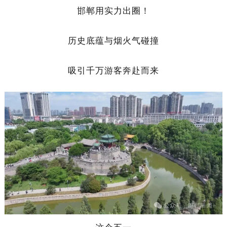
邯郸用实力出圈！
历史底蕴与烟火气碰撞
吸引千万游客奔赴而来