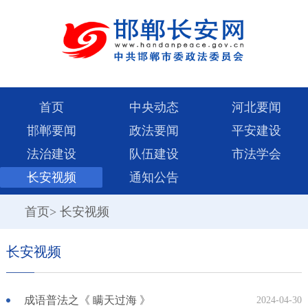
首页
中央动态
河北要闻
邯郸要闻
政法要闻
平安建设
法治建设
队伍建设
市法学会
长安视频
通知公告
首页
>
长安视频
长安视频
成语普法之《 瞒天过海 》
2024-04-30