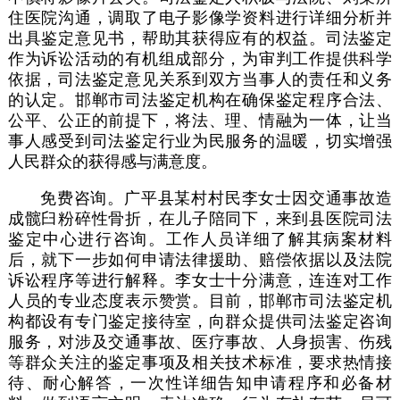
住医院沟通，调取了电子影像学资料进行详细分析并
出具鉴定意见书，帮助其获得应有的权益。司法鉴定
作为诉讼活动的有机组成部分，为审判工作提供科学
依据，司法鉴定意见关系到双方当事人的责任和义务
的认定。邯郸市司法鉴定机构在确保鉴定程序合法、
公平、公正的前提下，将法、理、情融为一体，让当
事人感受到司法鉴定行业为民服务的温暖，切实增强
人民群众的获得感与满意度。
免费咨询。广平县某村村民李女士因交通事故造
成髋臼粉碎性骨折，在儿子陪同下，来到县医院司法
鉴定中心进行咨询。工作人员详细了解其病案材料
后，就下一步如何申请法律援助、赔偿依据以及法院
诉讼程序等进行解释。李女士十分满意，连连对工作
人员的专业态度表示赞赏。目前，邯郸市司法鉴定机
构都设有专门鉴定接待室，向群众提供司法鉴定咨询
服务，对涉及交通事故、医疗事故、人身损害、伤残
等群众关注的鉴定事项及相关技术标准，要求热情接
待、耐心解答，一次性详细告知申请程序和必备材