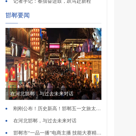
记者手记：春擂奋进鼓，跃马赴新程
邯郸要闻
在河北邯郸，与过去未来对话
刚刚公布！历史新高！邯郸五一文旅太火爆！
在河北邯郸，与过去未来对话
邯郸市“一品一播”电商主播 技能大赛精彩开赛