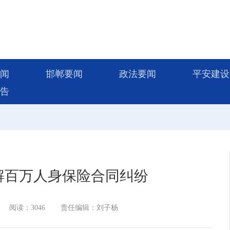
闻
邯郸要闻
政法要闻
平安建设
告
解百万人身保险合同纠纷
阅读：3046
责任编辑：刘子杨