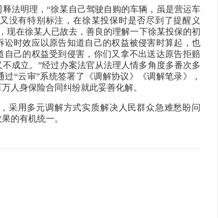
司释法明理，“徐某自己驾驶自购的车辆，虽是营运车
又没有特别标注，在徐某投保时是否尽到了提醒义
久，现在徐某人已故去，善良的理解一下徐某投保的初
诉讼时效应以原告知道自己的权益被侵害时算起，也
道自己的权益受到侵害，你们又拿不出送达原告拒赔
又不成立。”经过办案法官从法理人情多角度多番次多
通过“云审”系统签署了《调解协议》《调解笔录》，
百万人身保险合同纠纷就此妥善化解。
，采用多元调解方式实质解决人民群众急难愁盼问
效果的有机统一。