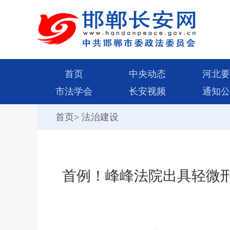
首页
中央动态
河北要
市法学会
长安视频
通知公
首页
>
法治建设
首例！峰峰法院出具轻微