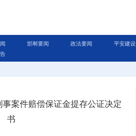
闻
邯郸要闻
政法要闻
平安建设
告
刑事案件赔偿保证金提存公证决定
书