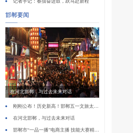
记者手记：春擂奋进鼓，跃马赴新程
邯郸要闻
在河北邯郸，与过去未来对话
刚刚公布！历史新高！邯郸五一文旅太火爆！
在河北邯郸，与过去未来对话
邯郸市“一品一播”电商主播 技能大赛精彩开赛