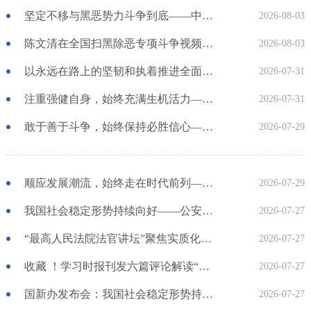
坚定不移与黑恶势力斗争到底——中央政法委负责同志就开展深化扫黑除恶专项斗争有关问题答记者问
2026-08-03
陈文清在全国扫黑除恶专项斗争视频会议上强调 扎实开展深化扫黑除恶专项斗争 努力建设更高水平的平安中国
2026-08-03
以永远在路上的坚韧和执着推进全面从严治党
2026-07-31
注重强健自身，始终充满生机活力——中国共产党为什么能的关键密码⑥
2026-07-31
敢于善于斗争，始终保持必胜信心——中国共产党为什么能的关键密码⑤
2026-07-29
顺应发展潮流，始终走在时代前列——中国共产党为什么能的关键密码④
2026-07-29
我国社会稳定形势持续向好——公安机关全力服务保障“十五五”开局起步
2026-07-27
“最高人民法院法官讲坛”聚焦实质化解矛盾纠纷 张军强调 扛起政治责任 做实标本兼治 推动矛盾纠纷源头化解、多元化解、有序化解
2026-07-27
收藏 ！学习时报刊发六篇评论解读“中国共产党为什么能的关键密码”
2026-07-27
国新办发布会：我国社会稳定形势持续向好 中国式安全感成热门话题
2026-07-27