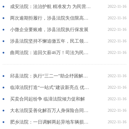
成安法院：法治护航 精准发力 为民营企业健康发展贡献法治方案
2022-11-16
两次逾期拒履行，涉县法院失信限高促执结
2022-11-16
小微企业要账难，涉县法院执行保发展
2022-11-16
涉县法院坚持不懈追缴五年，民工领钱喜上眉梢
2022-11-16
曲周法院：追回欠薪46万！司法为民获锦旗
2022-11-16
邱县法院：执行“三二一”助企纾困解难题
2022-11-16
临漳法院打造“一站式”建设新亮点 优化法治化营商环境
2022-11-16
买卖合同起纷争 临漳法院倾力促和解
2022-11-16
大名法院妥善化解百万人身保险合同纠纷
2022-11-16
肥乡法院：一日调解两起异地车辆损失纠纷 办案效率获好评！
2022-11-16